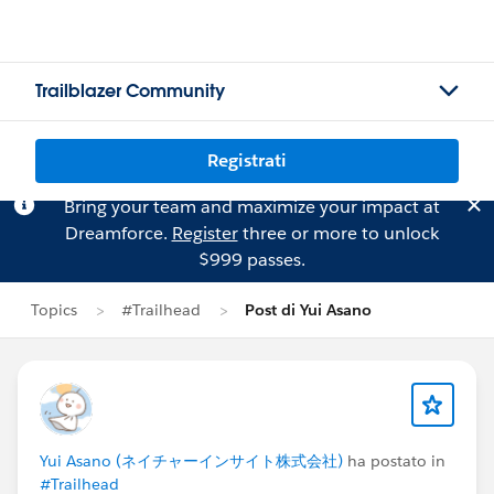
Trailblazer Community
Registrati
Bring your team and maximize your impact at
Dreamforce.
Register
three or more to unlock
$999 passes.
Topics
#Trailhead
Post di Yui Asano
Yui Asano (ネイチャーインサイト株式会社)
ha postato in
#Trailhead