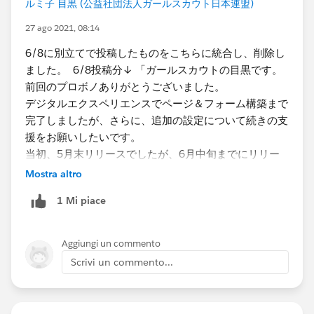
ルミ子 目黒 (公益社団法人ガールスカウト日本連盟)
・現在Salesforceを活用している内容を大きく３つ挙げ
27 ago 2021, 08:14
てください
会員管理
6/8に別立てで投稿したものをこちらに統合し、削除し
メールマガジン配信
ました。 6/8投稿分↓ 「ガールスカウトの目黒です。
資料請求管理
前回のプロボノありがとうございました。
デジタルエクスペリエンスでページ＆フォーム構築まで
・今までプロボノ支援を受けたことがありますか？
完了しましたが、さらに、追加の設定について続きの支
-はい
援をお願いしたいです。
当初、5月末リリースでしたが、6月中旬までにリリー
・具体的な支援内容
スに変更になっていますが、時間がないところ申し訳な
Mostra altro
VisualForceを使用したフォーム構築
いですが、よろしくお願いします。
1 Mi piace
制作イメージ
https://deferloader.blog.uhuru.co.jp/392/
前回のプロボノ
https://trailblazers.salesforce.com/0D54S00000ANKo
Aggiungi un commento
・支援の時間帯(複数回答可)
M
Scrivi un commento...
-平日就業時間中
-平日夜間
続きの支援希望
デジタルエクスペリエンスのフォームでの配置につ