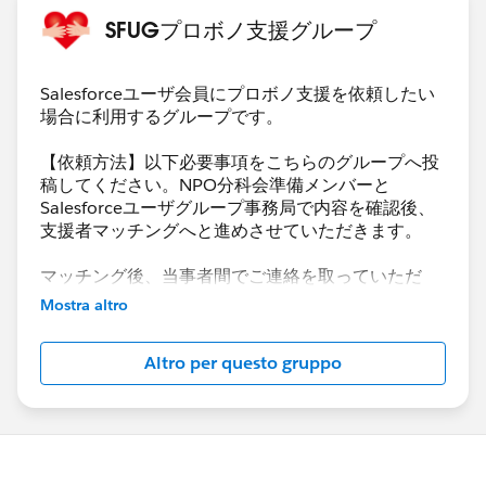
・支援形態
いて確認
SFUGプロボノ支援グループ
-どちらでも可
プロセスビルダーでのメール配信設定
カスタムオブジェクトからの取引先責任者へのデー
・支援時期
タ受け渡し など」
Salesforceユーザ会員にプロボノ支援を依頼したい
-1～2ヶ月以内
場合に利用するグループです。
こちらは、Googleドキュメントのやり取りでうまくい
5月末にリリースしたいと考えています。ご相談によ
かないところなどを指導いただきました。 最終的にリ
【依頼方法】以下必要事項をこちらのグループへ投
っては、VisualForceにしないという選択肢もあるの
リースできましたので、ご報告です。
稿してください。NPO分科会準備メンバーと
で、まずは、Salesforceでどのようなことが可能なのか
Salesforceユーザグループ事務局で内容を確認後、
今回、ガールスカウト日本連盟に直接登録できる会員が
を教えていただきたいです。
支援者マッチングへと進めさせていただきます。
新規受付開始となりまして、そのための仕組みをSFなど
を組み合わせて構築しました。
★追加情報
マッチング後、当事者間でご連絡を取っていただ
当方、WebデザイナーなのでHTMLのコーディングは自
き、
Mostra altro
ガールスカウト日本連盟 特別個人会員とは
プロボノ日程や詳細を詰めて進めていただければと
前で対応可能です。
https://www.girlscout.or.jp/join/flow/
存じます。
Altro per questo gruppo
どうぞよろしくお願いします。
【必要記載事項】
1）受付部分 ・デジタルエクスペリエンスでフォームの
・団体ミッション/活動内容
入り口を作り、フォーム自体はアンケート機能を使用。
・住所(都道府県のみ)
補足説明：デジタルエクスペリエンスのリードへの直接
・導入時期
フォームは設問数に限界があるため、アンケート機能を
・ライセンス数