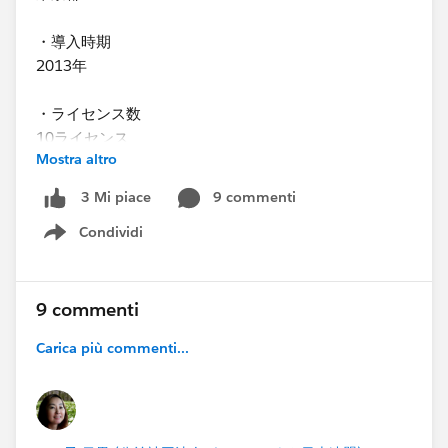
・導入時期
2013年
・ライセンス数
10ライセンス
Mostra altro
・ファンドレックスDRMを使っていますか？(※ファン
9 commenti
3 Mi piace
ドレックスDRMはNonprfit Starter Packです。)
Condividi
-はい
Show menu
・SFDC社/ NPOサポートセンターが実施する研修に受
講されましたか？
9 commenti
-はい
Carica più commenti...
・はいの場合、どの研修を受講されましたか？
NPOサポートセンターが実施するハンズオンの2回コー
スの基礎講座（5年ぐらい前で正式名称を失念）