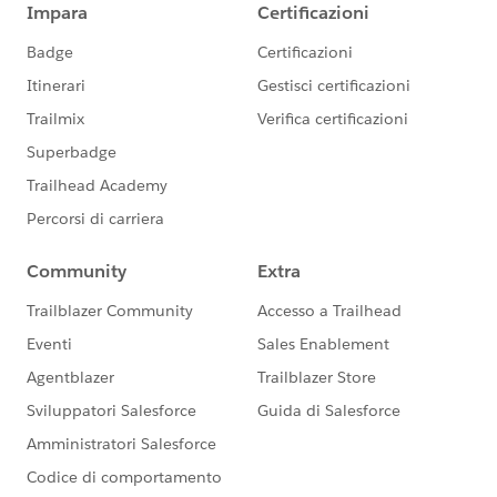
使用することになった。
・ファンドレックスDRMを使っていますか？(※フ
ァンドレックスDRMはNonprfit Starter Packで
2）通知などメール配信はプロセスビルダーで設定 ・ア
す。)
-はい or いいえ
ンケート受信時にユーザーに通知。
・SFDC社/ NPOサポートセンターが実施する研修
・アンケートデータをリードにインポートするタイミン
に受講されましたか？
グで登録者へメール通知。同時にキャンペーンへ登録。
-はい or いいえ
キャンペーンで進捗を管理。
・はいの場合、どの研修を受講されましたか？
・現在Salesforceを活用している内容を大きく３つ
3）リードから会員として登録
挙げてください
・提出書類、会費入金などが整ったら、取引開始で会員
・今までプロボノ支援を受けたことがありますか？
-はい or いいえ
として個人（取引先責任者）として登録。
・具体的な支援内容
@1546376575
さん、長きにわたり、忍耐強くご指導
・支援の時間帯(複数回答可)
いただきありがとうございました。
-平日就業時間中
-平日夜間
以上ご報告まで。
-休日
・支援形態
-対面形式
-リモート形式
-どちらでも可