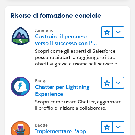
Risorse di formazione correlate
Itinerario
Costruire il percorso
verso il successo con l'IA
con Salesforce
Scopri come gli esperti di Salesforce
possono aiutarti a raggiungere i tuoi
obiettivi grazie a risorse self-service e
indicazioni affidabili da CRM,
Agentforce ed esperti di dati.
Badge
Chatter per Lightning
Experience
Scopri come usare Chatter, aggiornare
il profilo e iniziare a collaborare.
Badge
Implementare l'app