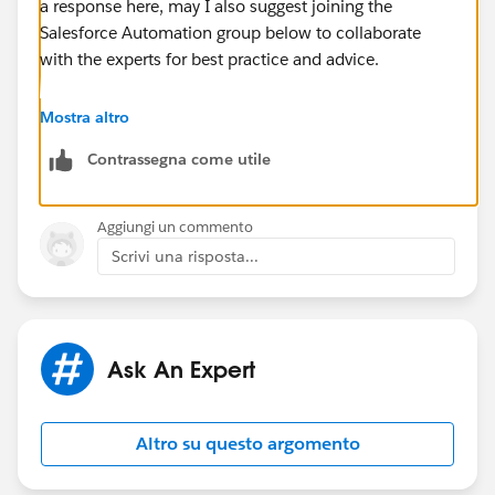
a response here, may I also suggest joining the
Salesforce Automation group below to collaborate
with the experts for best practice and advice.
https://success.salesforce.com/_ui/core/chatter/gro
Mostra altro
ups/GroupProfilePage?g=0F9300000001rzcCAA
Contrassegna come utile
Hope that helps.
Aggiungi un commento
Regards,
Scrivi una risposta...
Jayson
Ask An Expert
Altro su questo argomento