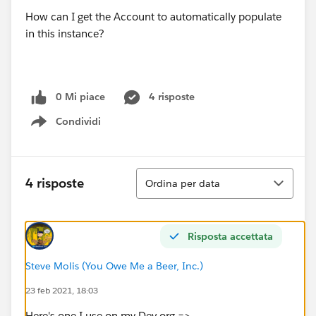
How can I get the Account to automatically populate
in this instance?
0 Mi piace
4 risposte
Condividi
Show menu
Ordina
4 risposte
Ordina per data
Risposta accettata
Steve Molis (You Owe Me a Beer, Inc.)
23 feb 2021, 18:03
Here's one I use on my Dev org =>