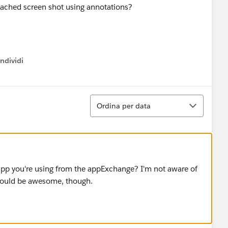
ttached screen shot using annotations?
ndividi
w menu
Ordina
Ordina per data
n app you're using from the appExchange? I'm not aware of
 would be awesome, though.