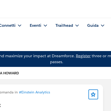
Connetti
Eventi
Trailhead
Guida
and maximize your impact at Dreamforce.
Register
three or m
passes.
DA HOWARD
domanda in
#Einstein Analytics
g