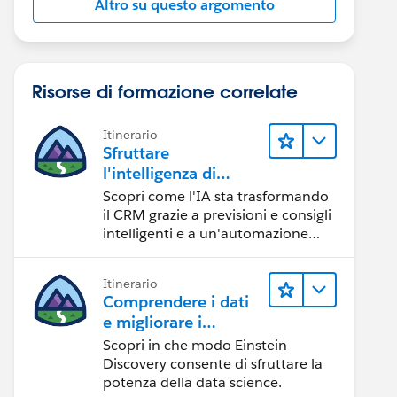
Altro su questo argomento
Risorse di formazione correlate
Itinerario
Sfruttare
l'intelligenza di
Salesforce Einstein
Scopri come l'IA sta trasformando
il CRM grazie a previsioni e consigli
intelligenti e a un'automazione
tempestiva.
Itinerario
Comprendere i dati
e migliorare i
risultati con Einstein
Scopri in che modo Einstein
Discovery
Discovery consente di sfruttare la
potenza della data science.