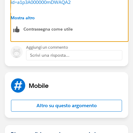
id=a1p3A000000mDWAQA2
You can click on This Issue Affects Me to be notified
Mostra altro
automatically regarding its status.
Contrassegna come utile
Thanks!
Aggiungi un commento
Scrivi una risposta...
Mobile
Altro su questo argomento