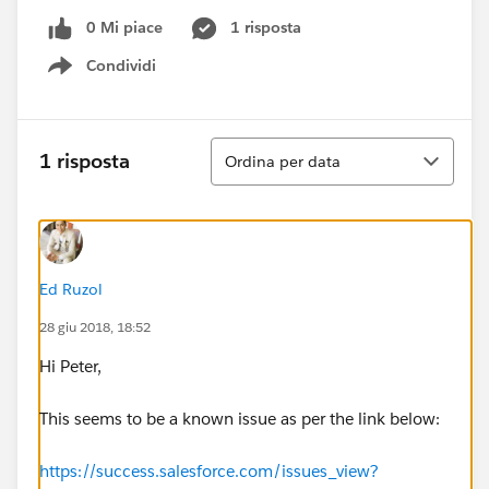
0 Mi piace
1 risposta
Condividi
Show menu
Ordina
1 risposta
Ordina per data
Ed Ruzol
28 giu 2018, 18:52
Hi Peter,
This seems to be a known issue as per the link below:
https://success.salesforce.com/issues_view?