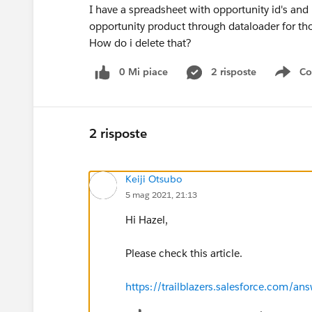
I have a spreadsheet with opportunity id's and 
opportunity product through dataloader for tho
How do i delete that?
0 Mi piace
2 risposte
Co
Sho
2 risposte
Keiji Otsubo
5 mag 2021, 21:13
Hi Hazel,
Please check this article.
https://trailblazers.salesforce.com