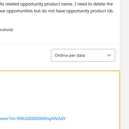
its related opportunity product name. I need to delete the
se opportunities but do not have opportunity product ids.
ndividi
w menu
Ordina
Ordina per data
/answers?id=90630000000hqAWAAY