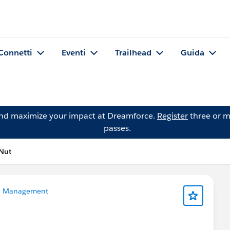
Connetti
Eventi
Trailhead
Guida
and maximize your impact at Dreamforce.
Register
three or m
passes.
Nut
a Management