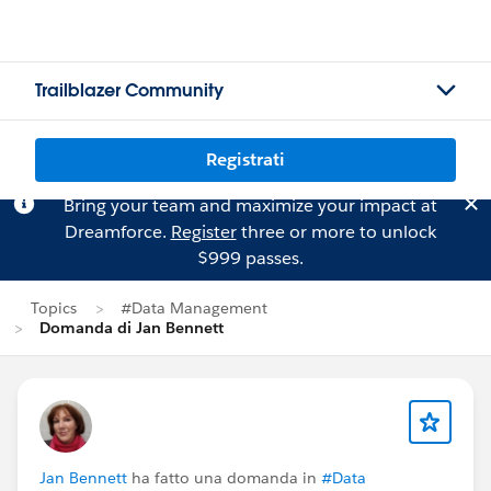
Trailblazer Community
Registrati
Bring your team and maximize your impact at
Dreamforce.
Register
three or more to unlock
$999 passes.
Topics
#Data Management
Domanda di Jan Bennett
Jan Bennett
ha fatto una domanda in
#Data