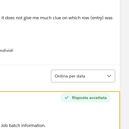
ut it does not give me much clue on which row (entry) was
ndividi
w menu
Ordina
Ordina per data
Risposta accettata
k Job batch information.