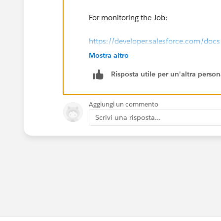
For monitoring the Job:
https://developer.salesforce.com/docs/
us.api_asynch.meta/api_asynch/asyn
Mostra altro
Risposta utile per un'altra perso
For getting batch result
https://developer.salesforce.com/docs/
Aggiungi un commento
us.api_asynch.meta/api_asynch/async
Scrivi una risposta...