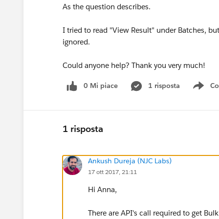
As the question describes.
I tried to read "View Result" under Batches, b
ignored.
Could anyone help? Thank you very much!
0 Mi piace
1 risposta
Co
Sho
1 risposta
Ankush Dureja (NJC Labs)
17 ott 2017, 21:11
Hi Anna,
There are API's call required to get Bul