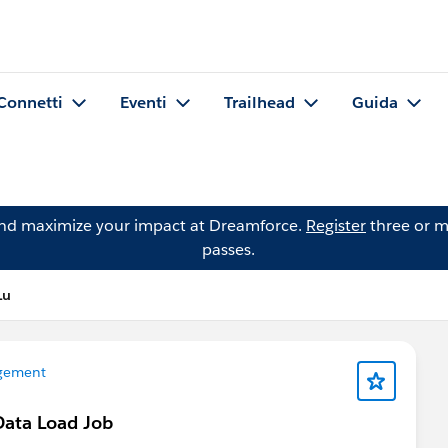
Connetti
Eventi
Trailhead
Guida
and maximize your impact at Dreamforce.
Register
three or m
passes.
Lu
gement
Data Load Job