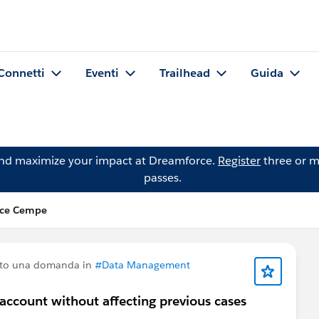
Connetti
Eventi
Trailhead
Guida
and maximize your impact at Dreamforce.
Register
three or m
passes.
ce Cempe
tto una domanda in
#Data Management
n account without affecting previous cases