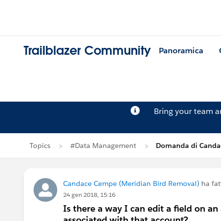
Trailblazer Community
Panoramica
Bring your team 
Topics
#Data Management
Domanda di Canda
Candace Cempe (Meridian Bird Removal)
ha fa
24 gen 2018, 15:16
Is there a way I can edit a field on a
associated with that account?