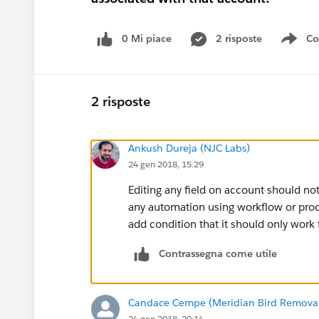
0 Mi piace
2 risposte
Co
Sho
2 risposte
Ankush Dureja (NJC Labs)
24 gen 2018, 15:29
Editing any field on account should not
any automation using workflow or proc
add condition that it should only work 
Contrassegna come utile
Candace Cempe (Meridian Bird Remova
24 gen 2018, 20:14