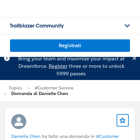
Trailblazer Community
Registrati
Bring your team and maximize your impact at
Dreamforce.
Register
three or more to unlock
$999 passes.
Topics
#Customer Service
Domanda di Danielle Chen
Danielle Chen
ha fatto una domanda in
#Customer