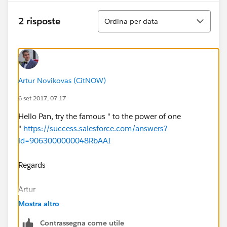
Ordina
2 risposte
Ordina per data
Artur Novikovas (CitNOW)
6 set 2017, 07:17
Hello Pan, try the famous " to the power of one
"
https://success.salesforce.com/answers?
id=9063000000048RbAAI
Regards
Artur
Mostra altro
Contrassegna come utile