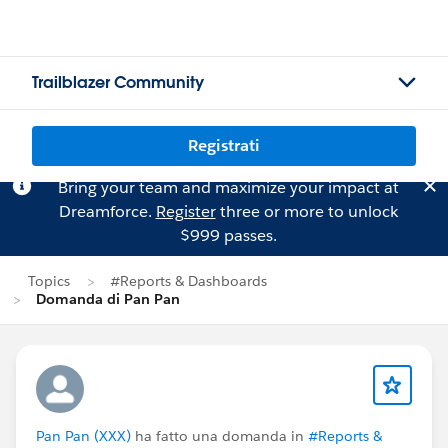
Trailblazer Community
Registrati
Bring your team and maximize your impact at
Dreamforce.
Register
three or more to unlock
$999 passes.
Topics
#Reports & Dashboards
Domanda di Pan Pan
Pan Pan (XXX)
ha fatto una domanda in
#Reports &