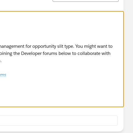
management for opportunity slit type. You might want to
joining the Developer forums below to collaborate with
.
ums
m/