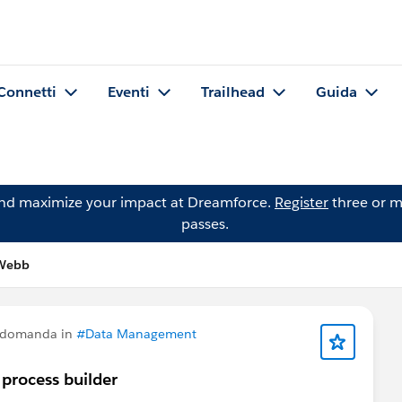
Connetti
Eventi
Trailhead
Guida
and maximize your impact at Dreamforce.
Register
three or m
passes.
Webb
a domanda in
#Data Management
 process builder