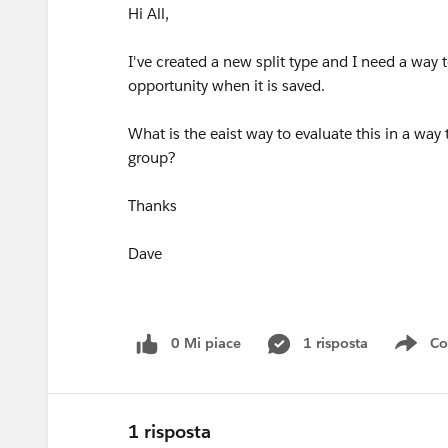
Hi All,
I've created a new split type and I need a way to
opportunity when it is saved.
What is the eaist way to evaluate this in a way 
group?
Thanks
Dave
0 Mi piace
1 risposta
Co
Sho
1 risposta