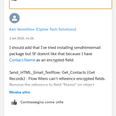
Ken Vermillion (Cipher Tech Solutions)
3 set 2020, 14:26
I should add that I've tried installing sendhtmlemail
package but SF doesnt like that becaues I have
Contact.Name
as an encrypted field:
Send_HTML_Email_Testflow: Get_Contacts (Get
Records) - Flow filters can't reference encrypted fields.
Remove the reference to field "Name" on object
"Contact".
Mostra altro
Contrassegna come utile