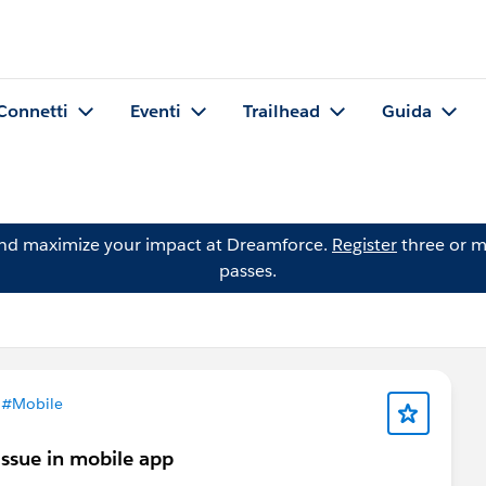
Connetti
Eventi
Trailhead
Guida
and maximize your impact at Dreamforce.
Register
three or m
passes.
n
#Mobile
issue in mobile app