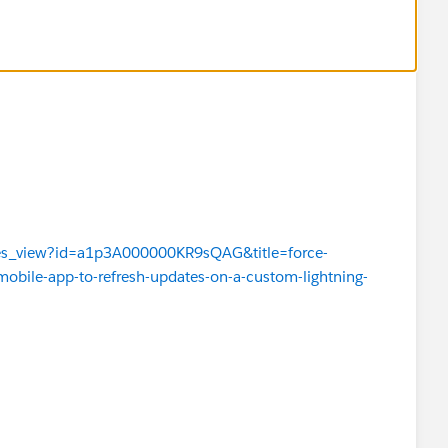
ssues_view?id=a1p3A000000KR9sQAG&title=force-
-mobile-app-to-refresh-updates-on-a-custom-lightning-