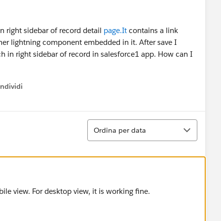
 right sidebar of record detail
page.It
contains a link
her lightning component embedded in it. After save I
 in right sidebar of record in salesforce1 app. How can I
ndividi
w menu
Ordina
Ordina per data
ile view. For desktop view, it is working fine.