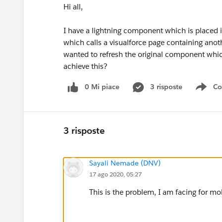
Hi all,
I have a lightning component which is placed in
which calls a visualforce page containing anot
wanted to refresh the original component which
achieve this?
0 Mi piace
3 risposte
Co
Sho
3 risposte
Sayali Nemade (DNV)
17 ago 2020, 05:27
This is the problem, I am facing for mob