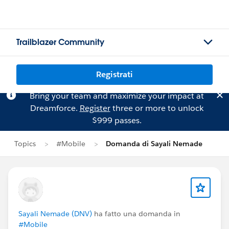
Trailblazer Community
Registrati
Bring your team and maximize your impact at
Dreamforce.
Register
three or more to unlock
$999 passes.
Topics
#Mobile
Domanda di Sayali Nemade
Sayali Nemade (DNV)
ha fatto una domanda in
#Mobile