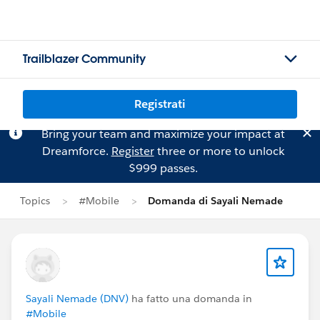
Trailblazer Community
Registrati
Bring your team and maximize your impact at
Dreamforce.
Register
three or more to unlock
$999 passes.
Topics
#Mobile
Domanda di Sayali Nemade
Sayali Nemade (DNV)
ha fatto una domanda in
#Mobile