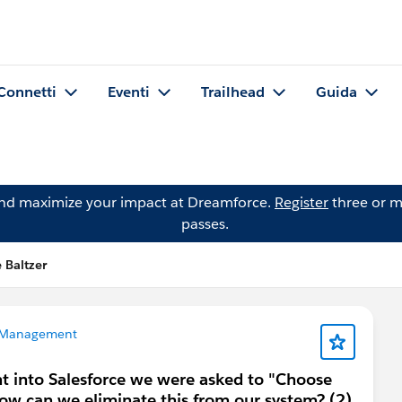
Connetti
Eventi
Trailhead
Guida
and maximize your impact at Dreamforce.
Register
three or m
passes.
 Baltzer
 Management
t into Salesforce we were asked to "Choose
How can we eliminate this from our system? (2)