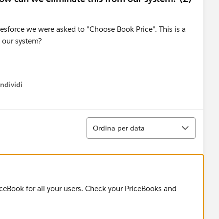
esforce we were asked to "Choose Book Price". This is a
 our system?
ndividi
w menu
Ordina
Ordina per data
iceBook for all your users. Check your PriceBooks and