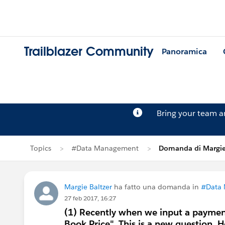
Trailblazer Community
Panoramica
Bring your team 
Topics
#Data Management
Domanda di Margie
Margie Baltzer
ha fatto una domanda in
#Data
27 feb 2017, 16:27
(1) Recently when we input a paymen
Book Price". This is a new question. 