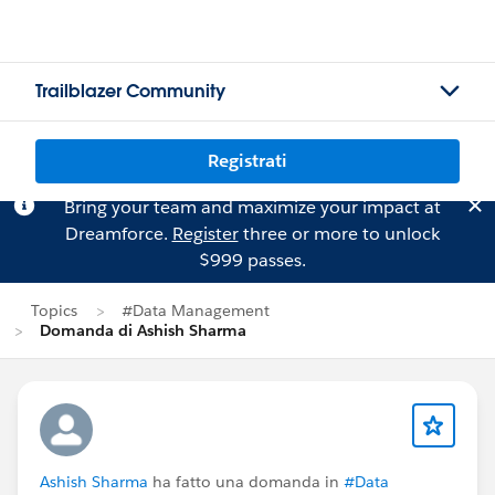
Trailblazer Community
Registrati
Bring your team and maximize your impact at
Dreamforce.
Register
three or more to unlock
$999 passes.
Topics
#Data Management
Domanda di Ashish Sharma
Ashish Sharma
ha fatto una domanda in
#Data