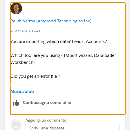
Rejith Varma (Amdrodd Technologies Inc)
23 apr 2018, 12:41
You are importing which data? Leads, Accounts?
Which tool are you using - IMport wizard, Daraloader,
Workbench?
Did you get an error file ?
Also, can you share the screenshot ?
Mostra altro
Contrassegna come utile
Aggiungi un commento
Scrivi una risposta...