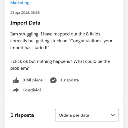
Marketing
23 apr 2018, 08:38
Import Data
Iam struggling. I have mapped out the 8 fields
correctly but getting stuck on "Congratulations, your
import has started!"
I click ok but nothing happens? What could be the
problem?
0 Mi piace
1 risposta
Condividi
Show menu
Ordina
1 risposta
Ordina per data