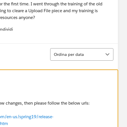
r the first time. I went through the training of the old
ying to cleare a Upload File piece and my training is
 resources anyone?
ndividi
w menu
Ordina
Ordina per data
low changes, then please follow the below urls:
com/en-us/spring19/release-
.htm