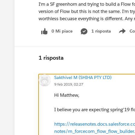
I'm a SF greenhorn and trying to build a Flow fo
version of Flow but this is not the same. I'm tr
worthless becuase everything is different. Any
0 Mi piace
1 risposta
Co
Sho
1 risposta
Sakthivel M (SHIHA PTY LTD)
9 feb 2019, 02:27
Hi Matthew,
I believe you are expecting spring'19 f
https://releasenotes.docs.salesforce.
notes/rn_forcecom_flow_flow_builder