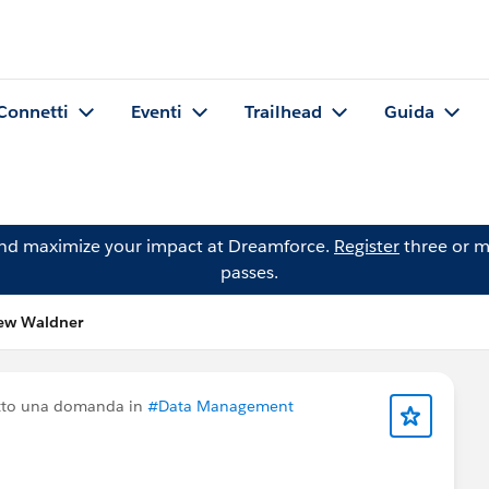
Connetti
Eventi
Trailhead
Guida
and maximize your impact at Dreamforce.
Register
three or m
passes.
ew Waldner
tto una domanda in
#Data Management