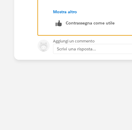
https://www.youtube.com/watch?v=jZK
Mostra altro
Contrassegna come utile
Thanks & Regards,
Sakthivel Madesh
Aggiungi un commento
Scrivi una risposta...