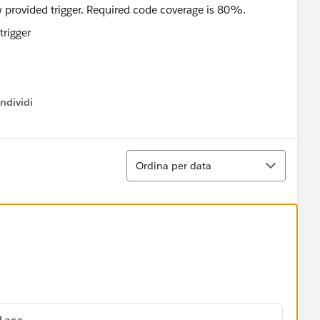
 provided trigger. Required code coverage is 80%.
ndividi
w menu
Ordina
Ordina per data