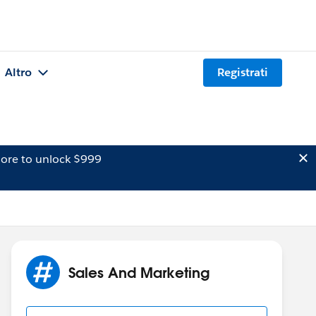
Altro
Registrati
ore to unlock $999
Sales And Marketing