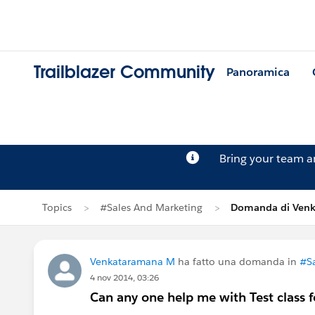
Trailblazer Community
Panoramica
Bring your team 
Topics
#Sales And Marketing
Domanda di Ven
Venkataramana M
ha fatto una domanda in
#Sa
4 nov 2014, 03:26
Can any one help me with Test class fo