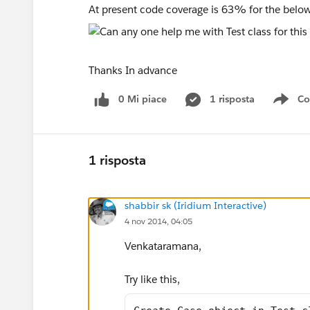
At present code coverage is 63% for the below
Thanks In advance
0 Mi piace
1 risposta
Co
Sho
1 risposta
shabbir sk (Iridium Interactive)
4 nov 2014, 04:05
Venkataramana,
Try like this,