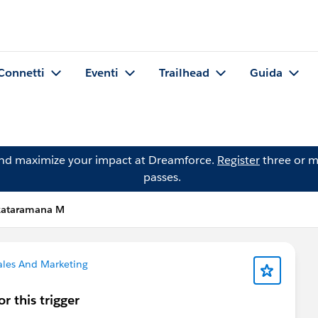
Connetti
Eventi
Trailhead
Guida
and maximize your impact at Dreamforce.
Register
three or m
passes.
kataramana M
les And Marketing
r this trigger