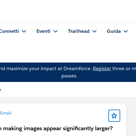
Connetti
Eventi
Trailhead
Guida
and maximize your impact at Dreamforce.
Register
three or m
passes.
y
Email
 making images appear significantly larger?