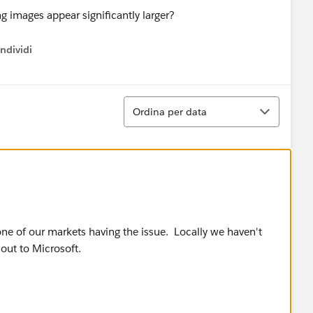
ndividi
w menu
Ordina
Ordina per data
ly one of our markets having the issue. Locally we haven't
 out to Microsoft.