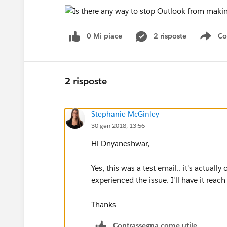
0 Mi piace
2 risposte
Co
Sho
2 risposte
Stephanie McGinley
30 gen 2018, 13:56
Hi Dnyaneshwar,
Yes, this was a test email.. it's actual
experienced the issue. I'll have it reach
Thanks
Contrassegna come utile