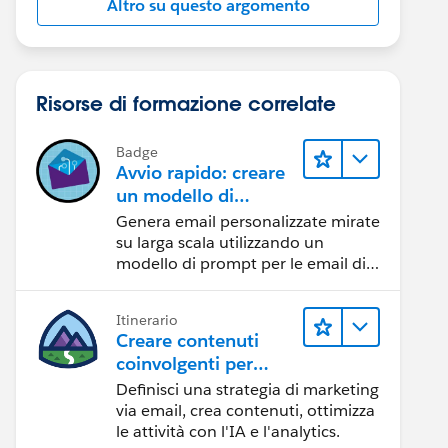
Altro su questo argomento
Risorse di formazione correlate
Badge
Avvio rapido: creare
un modello di
prompt per le email
Genera email personalizzate mirate
di vendita
su larga scala utilizzando un
modello di prompt per le email di
vendita.
Itinerario
Creare contenuti
coinvolgenti per
raggiungere gli
Definisci una strategia di marketing
obiettivi di
via email, crea contenuti, ottimizza
marketing
le attività con l'IA e l'analytics.