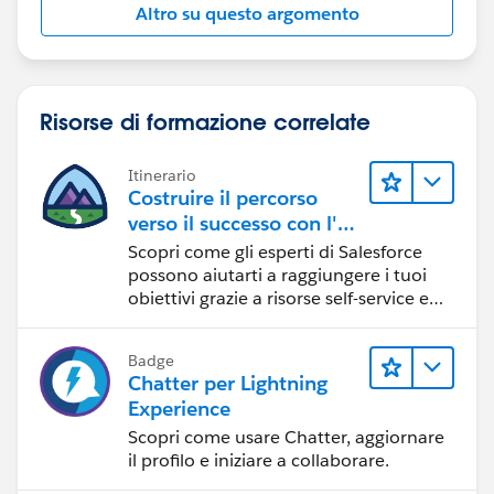
Altro su questo argomento
Risorse di formazione correlate
Itinerario
Costruire il percorso
verso il successo con l'IA
con Salesforce
Scopri come gli esperti di Salesforce
possono aiutarti a raggiungere i tuoi
obiettivi grazie a risorse self-service e
indicazioni affidabili da CRM,
Agentforce ed esperti di dati.
Badge
Chatter per Lightning
Experience
Scopri come usare Chatter, aggiornare
il profilo e iniziare a collaborare.