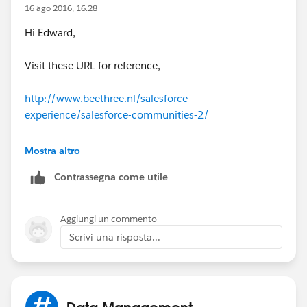
16 ago 2016, 16:28
Hi Edward,
Visit these URL for reference,
http://www.beethree.nl/salesforce-
experience/salesforce-communities-2/
https://developer.salesforce.com/docs/atlas.en-
Mostra altro
us.salesforce_communities_implementation.meta/sal
Contrassegna come utile
esforce_communities_implementation/community_b
uilder_edit_pages.htm
Aggiungi un commento
Thanks!!!
Scrivi una risposta...
Data Management