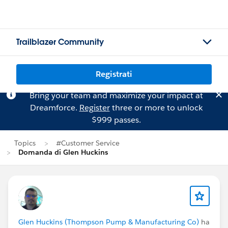
Trailblazer Community
Registrati
Bring your team and maximize your impact at
Dreamforce.
Register
three or more to unlock
$999 passes.
Topics
#Customer Service
Domanda di Glen Huckins
Glen Huckins (Thompson Pump & Manufacturing Co)
ha