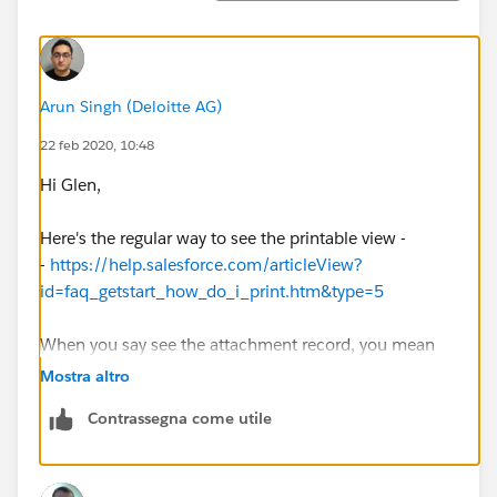
Arun Singh (Deloitte AG)
22 feb 2020, 10:48
Hi Glen,
Here's the regular way to see the printable view -
-
https://help.salesforce.com/articleView?
id=faq_getstart_how_do_i_print.htm&type=5
When you say see the attachment record, you mean
just the related list and the name?
Mostra altro
Contrassegna come utile
Thanks!
Arun S.