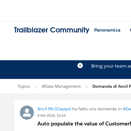
Trailblazer Community
Panoramica
Bring your team 
Topics
#Data Management
Domanda di Ancil 
Ancil PA (Claysys)
ha fatto una domanda in
#Da
9 feb 2018, 15:43
Auto populate the value of CustomerN