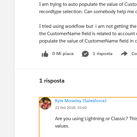
I am trying to auto populate the value of Cu
recordtype selection. Can somebody help me 
I tried using workflow but i am not getting th
the CustomerName field is related to account 
populate the value of CustomerName field in c
0 Mi piace
1 risposta
Co
Sho
1 risposta
Kyle Moseley (Salesforce)
21 feb 2018, 15:40
Are you using Lightning or Classic? Th
values.