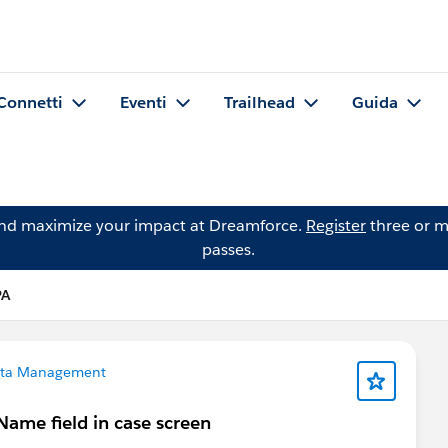
Connetti
Eventi
Trailhead
Guida
and maximize your impact at Dreamforce.
Register
three or m
passes.
PA
ta Management
ame field in case screen