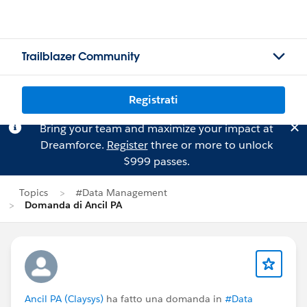
Trailblazer Community
Registrati
Bring your team and maximize your impact at
Dreamforce.
Register
three or more to unlock
$999 passes.
Topics
#Data Management
Domanda di Ancil PA
Ancil PA (Claysys)
ha fatto una domanda in
#Data