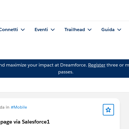
Connetti
Eventi
Trailhead
Guida
and maximize your impact at Dreamforce.
Register
three or m
passes.
da in
#Mobile
page via Salesforce1