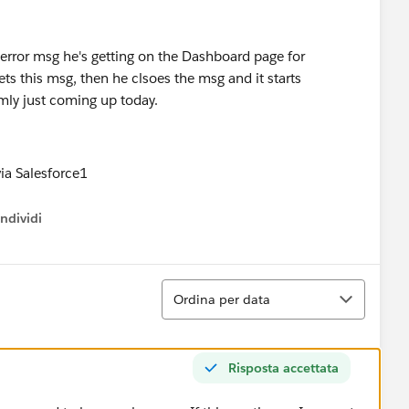
error msg he's getting on the Dashboard page for
ts this msg, then he clsoes the msg and it starts
omly just coming up today.
ndividi
w menu
Ordina
Ordina per data
Risposta accettata