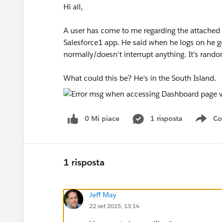
Hi all,
A user has come to me regarding the attached 
Salesforce1 app. He said when he logs on he ge
normally/doesn't interrupt anything. It's rand
What could this be? He's in the South Island.
0 Mi piace
1 risposta
Co
Sho
1 risposta
Jeff May
22 set 2015, 13:14