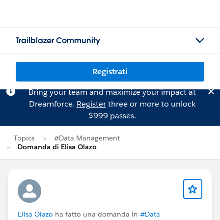
Trailblazer Community
Registrati
Bring your team and maximize your impact at
Dreamforce.
Register
three or more to unlock
$999 passes.
Topics
#Data Management
Domanda di Elisa Olazo
Elisa Olazo
ha fatto una domanda in
#Data