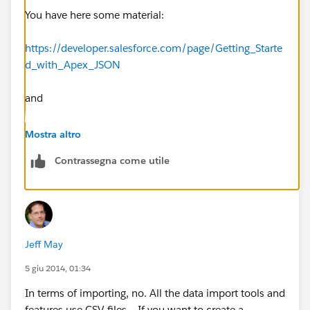
You have here some material:
https://developer.salesforce.com/page/Getting_Starte
d_with_Apex_JSON
and
http://www.salesforce.com/us/developer/docs/apexc
Mostra altro
ode/Content/apex_class_System_Json.htm
Contrassegna come utile
I hope it help you.
Jeff May
5 giu 2014, 01:34
In terms of importing, no. All the data import tools and
features use CSV files. If you want to create a