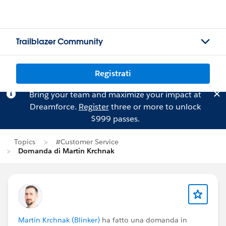
Trailblazer Community
Registrati
Bring your team and maximize your impact at
Dreamforce.
Register
three or more to unlock
$999 passes.
Topics
#Customer Service
Domanda di Martin Krchnak
Martin Krchnak (Blinker)
ha fatto una domanda in