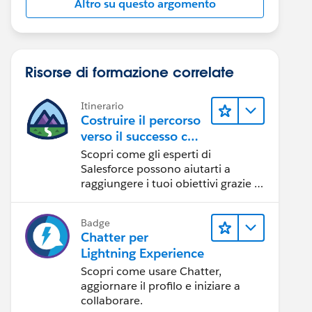
Altro su questo argomento
Risorse di formazione correlate
Itinerario
Costruire il percorso
verso il successo con
l'IA con Salesforce
Scopri come gli esperti di
Salesforce possono aiutarti a
raggiungere i tuoi obiettivi grazie a
risorse self-service e indicazioni
affidabili da CRM, Agentforce ed
Badge
esperti di dati.
Chatter per
Lightning Experience
Scopri come usare Chatter,
aggiornare il profilo e iniziare a
collaborare.