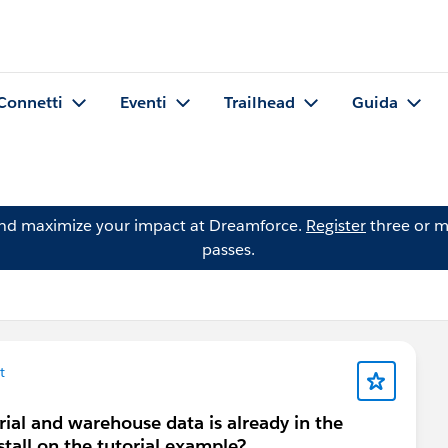
Connetti
Eventi
Trailhead
Guida
and maximize your impact at Dreamforce.
Register
three or m
passes.
t
ial and warehouse data is already in the
stall on the tutorial example?