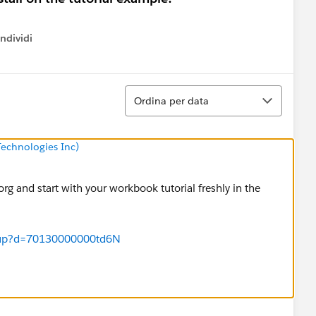
ndividi
w menu
Ordina
Ordina per data
echnologies Inc)
rg and start with your workbook tutorial freshly in the
ignup?d=70130000000td6N