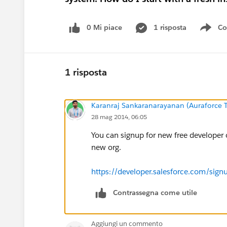
0 Mi piace
1 risposta
Co
Sho
1 risposta
Karanraj Sankaranarayanan (Auraforce T
28 mag 2014, 06:05
You can signup for new free developer o
new org.
https://developer.salesforce.com/s
Contrassegna come utile
Aggiungi un commento