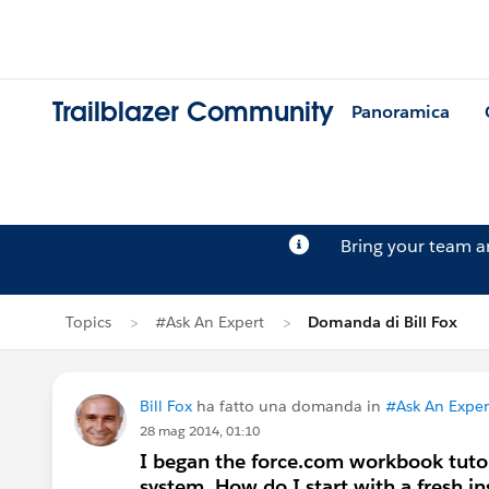
Trailblazer Community
Panoramica
Bring your team 
Topics
#Ask An Expert
Domanda di Bill Fox
Bill Fox
ha fatto una domanda in
#Ask An Exper
28 mag 2014, 01:10
I began the force.com workbook tutor
system. How do I start with a fresh in