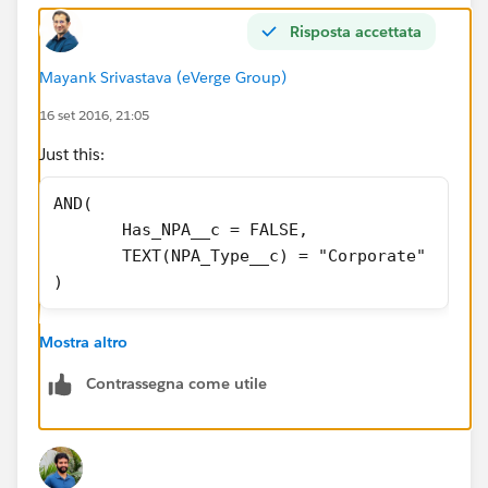
Risposta accettata
Mayank Srivastava (eVerge Group)
16 set 2016, 21:05
Just this:
AND(
       Has_NPA__c = FALSE,
       TEXT(NPA_Type__c) = "Corporate"
)
That's it.
Mostra altro
Contrassegna come utile