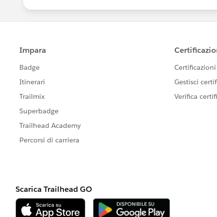
Hope this helps!
David