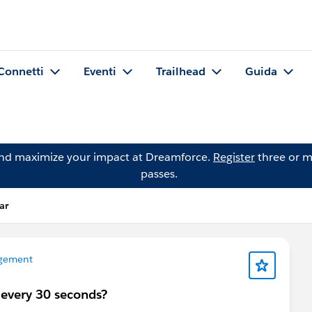
Connetti
Eventi
Trailhead
Guida
and maximize your impact at Dreamforce.
Register
three or m
passes.
ar
gement
 every 30 seconds?