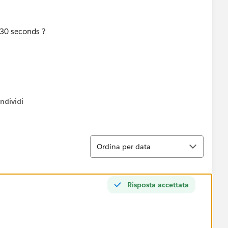
y 30 seconds ?
ndividi
w menu
Ordina
Ordina per data
Risposta accettata