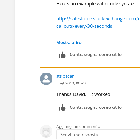
Here's an example with code syntax:
http://salesforce.stackexchange.com/
callouts-every-30-seconds
private void reSubmitJob( )
Mostra altro
Contrassegna come utile
{
// try again in a minute
sts oscar
5 set 2013, 08:43
Datetime sysTime = System.now().a
Thanks David... It worked
String chronExpression = '' + sysTime
Contrassegna come utile
+ ' ' + sysTime.day() + ' ' + sysTime.mon
System.schedule( 'Scheduled Apex ' +
Aggiungi un commento
Scrivi una risposta...
}