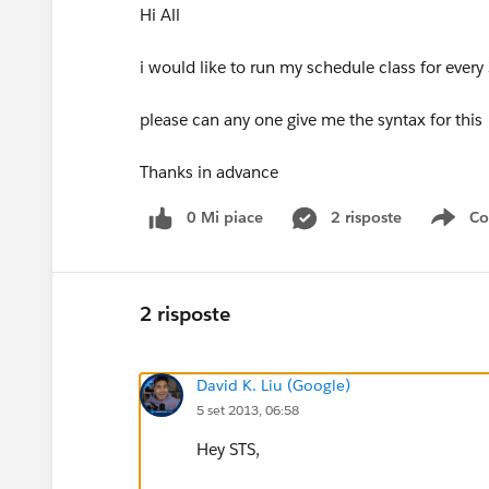
Hi All
i would like to run my schedule class for ever
please can any one give me the syntax for this
Thanks in advance
0 Mi piace
2 risposte
Co
Sho
2 risposte
David K. Liu (Google)
5 set 2013, 06:58
Hey STS,