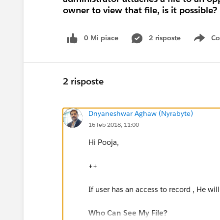
owner to view that file, is it possible?
0 Mi piace
2 risposte
Co
Sho
2 risposte
Dnyaneshwar Aghaw (Nyrabyte)
16 feb 2018, 11:00
Hi Pooja,
++
If user has an access to record , He will
Who Can See My File?