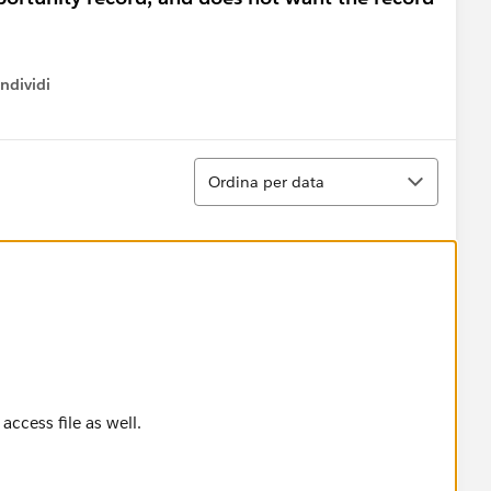
ndividi
w menu
Ordina
Ordina per data
 access file as well.