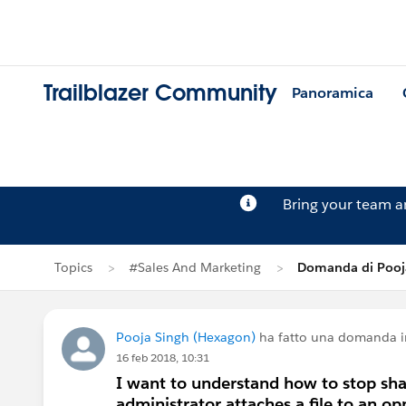
Trailblazer Community
Panoramica
Bring your team 
Topics
#Sales And Marketing
Domanda di Pooj
Pooja Singh (Hexagon)
ha fatto una domanda 
16 feb 2018, 10:31
I want to understand how to stop shar
administrator attaches a file to an o