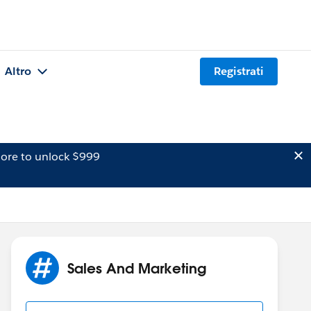
Altro
Registrati
ore to unlock $999
Sales And Marketing