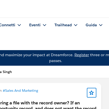
Connetti
Eventi
Trailhead
Guida
and maximize your impact at Dreamforce.
Register
three or m
passes.
a Singh
in
#Sales And Marketing
ing a file with the record owner? If an
pportunity record, and does not want the record