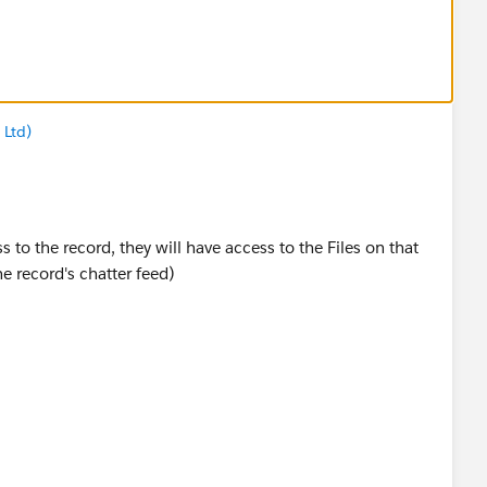
ew?id=collab_files_settings_perms.htm&type=5
 Ltd)
ss to the record, they will have access to the Files on that
he record's chatter feed)
iew?id=collab_files_make_private_on_record.htm&type=5