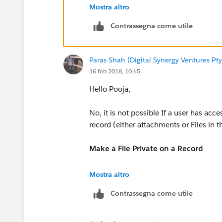
Mostra altro
https://help.salesforce.com/articleVi
Contrassegna come utile
Paras Shah (Digital Synergy Ventures Pty
16 feb 2018, 10:45
Hello Pooja,
No, it is not possible If a user has acce
record (either attachments or Files in t
Make a File Private on a Record
https://help.salesforce.com/articleV
Mostra altro
Contrassegna come utile
Hope It Helps..!
Thanks & Regards,