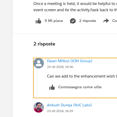
Once a meeting is held, it would be helpful to 
event screen and tie the activity/task back to
0 Mi piace
2 risposte
Co
Sho
2 risposte
Dawn Milbut (ION Group)
23 ott 2018, 16:36
Can we add to the enhancement wish l
Contrassegna come utile
Ankush Dureja (NJC Labs)
23 ott 2018, 16:35