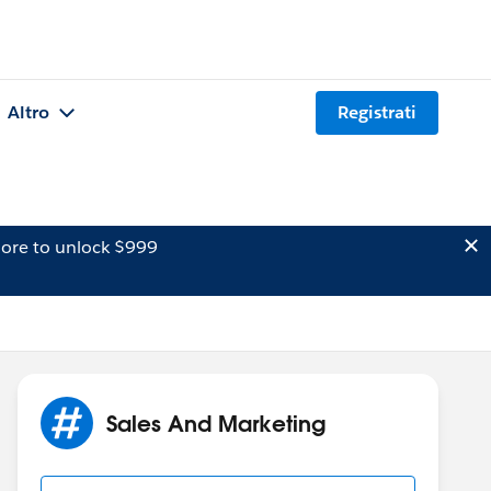
Altro
Registrati
ore to unlock $999
Sales And Marketing