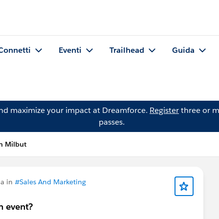
Connetti
Eventi
Trailhead
Guida
and maximize your impact at Dreamforce.
Register
three or m
passes.
 Milbut
a in
#Sales And Marketing
n event?