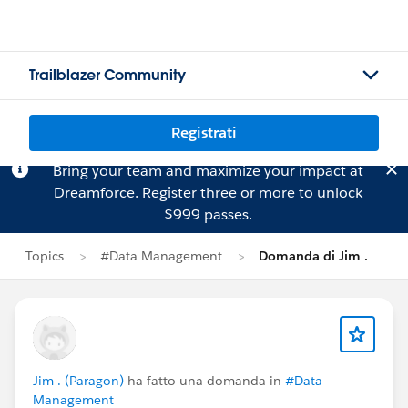
Trailblazer Community
Registrati
Bring your team and maximize your impact at
Dreamforce.
Register
three or more to unlock
$999 passes.
Topics
#Data Management
Domanda di Jim .
Jim . (Paragon)
ha fatto una domanda in
#Data
Management