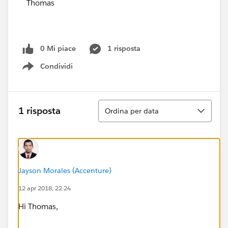
Thomas
0 Mi piace
1 risposta
Condividi
Show menu
Ordina
1 risposta
Ordina per data
Jayson Morales (Accenture)
12 apr 2018, 22:24
Hi Thomas,