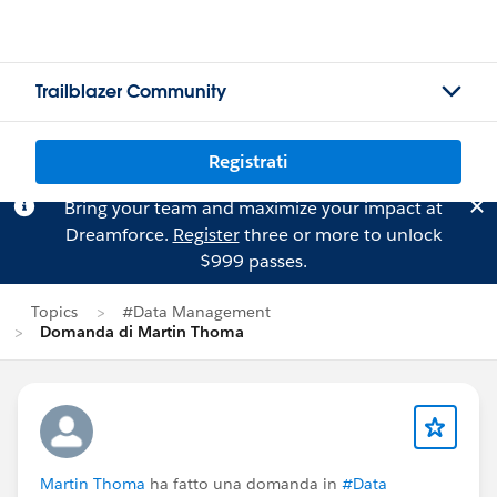
Trailblazer Community
Registrati
Bring your team and maximize your impact at
Dreamforce.
Register
three or more to unlock
$999 passes.
Topics
#Data Management
Domanda di Martin Thoma
Martin Thoma
ha fatto una domanda in
#Data