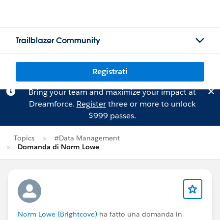
Trailblazer Community
Registrati
Bring your team and maximize your impact at
Dreamforce.
Register
three or more to unlock
$999 passes.
Topics
#Data Management
Domanda di Norm Lowe
Norm Lowe (Brightcove)
ha fatto una domanda in