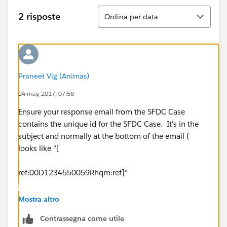
Ordina
2 risposte
Ordina per data
Praneet Vig (Animas)
24 mag 2017, 07:58
Ensure your response email from the SFDC Case
contains the unique id for the SFDC Case. It's in the
subject and normally at the bottom of the email (
looks like "[
ref:00D1234550059Rhqm:ref]"
Also, in your reply back to the email2@company
Mostra altro
address ensure the unique id is also on that email.
Contrassegna come utile