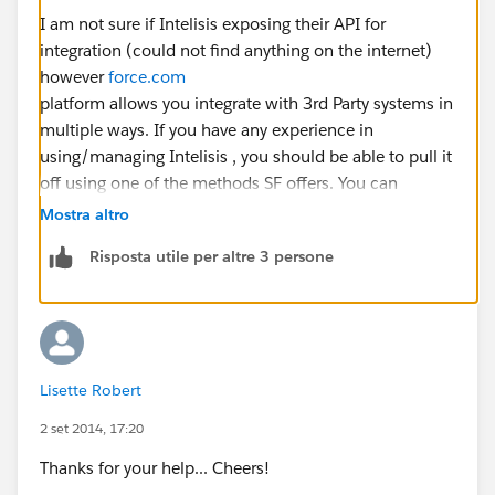
I am not sure if Intelisis exposing their API for
integration (could not find anything on the internet)
however
force.com
platform allows you integrate with 3rd Party systems in
multiple ways. If you have any experience in
using/managing Intelisis , you should be able to pull it
off using one of the methods SF offers. You can
integrate using the following methods
Mostra altro
Inbound: Hosting Web Services with the Apex Web
Risposta utile per altre 3 persone
Services
Outbound: SOAP Services for Invoking External
Web Services
Outbound: Outbound Messaging
Outbound: HTTP to invoke external REST services
Lisette Robert
Inbound Email Handling
Inbound:
2 set 2014, 17:20
Force.com
SOAP REST APIs
Thanks for your help... Cheers!
Refer this