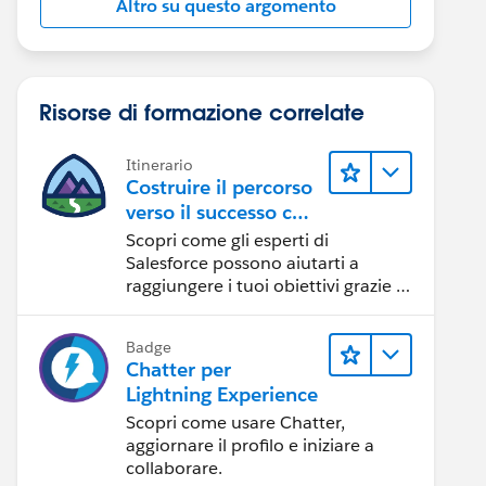
Altro su questo argomento
Risorse di formazione correlate
Itinerario
Costruire il percorso
verso il successo con
l'IA con Salesforce
Scopri come gli esperti di
Salesforce possono aiutarti a
raggiungere i tuoi obiettivi grazie a
risorse self-service e indicazioni
affidabili da CRM, Agentforce ed
Badge
esperti di dati.
Chatter per
Lightning Experience
Scopri come usare Chatter,
aggiornare il profilo e iniziare a
collaborare.