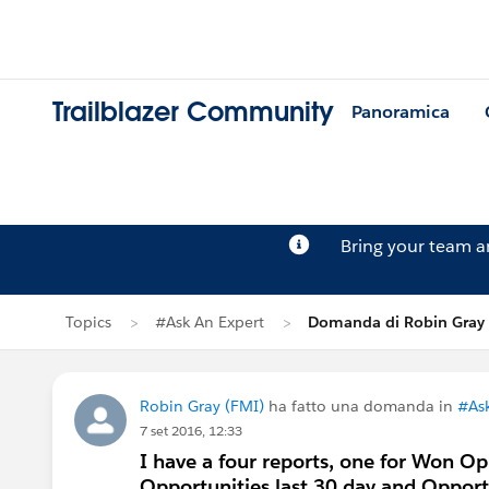
Trailblazer Community
Panoramica
Bring your team 
Topics
#Ask An Expert
Domanda di Robin Gray
Robin Gray (FMI)
ha fatto una domanda in
#Ask
7 set 2016, 12:33
I have a four reports, one for Won Op
Opportunities last 30 day and Opport