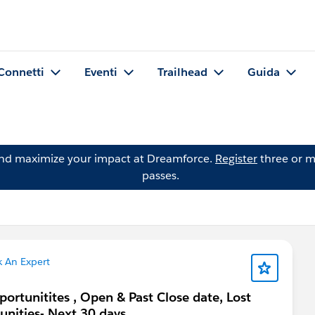
Connetti
Eventi
Trailhead
Guida
and maximize your impact at Dreamforce.
Register
three or m
passes.
 An Expert
portunitites , Open & Past Close date, Lost
unities- Next 30 days