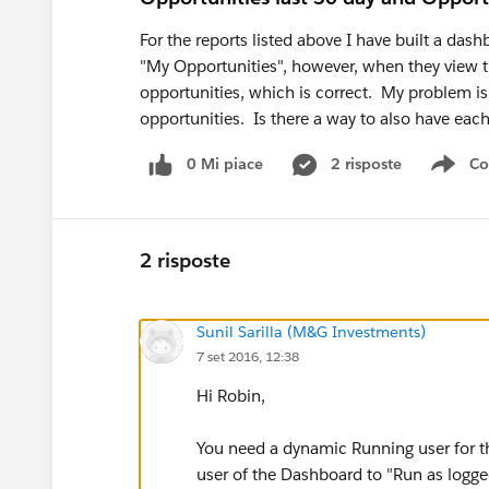
For the reports listed above I have built a das
"My Opportunities", however, when they view th
opportunities, which is correct. My problem is
opportunities. Is there a way to also have each
0 Mi piace
2 risposte
Co
Sho
2 risposte
Sunil Sarilla (M&G Investments)
7 set 2016, 12:38
Hi Robin,
You need a dynamic Running user for t
user of the Dashboard to "Run as logge