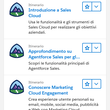
Itinerario
Introduzione a Sales
Cloud
Usa le funzionalità e gli strumenti di
Sales Cloud per realizzare gli obiettivi
aziendali.
Itinerario
Approfondimento su
Agentforce Sales per gli
amministratori
Scopri le funzionalità principali di
Agentforce Sales.
Itinerario
Conoscere Marketing
Cloud Engagement
Crea esperienze utente personali su
email, mobile, social media, pubblicità
e Web con Marketing Cloud