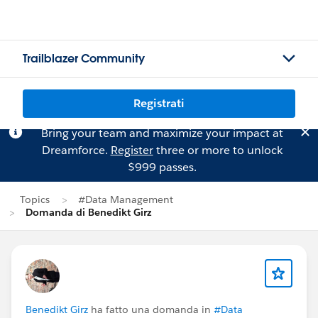
Trailblazer Community
Registrati
Bring your team and maximize your impact at
Dreamforce.
Register
three or more to unlock
$999 passes.
Topics
#Data Management
Domanda di Benedikt Girz
Benedikt Girz
ha fatto una domanda in
#Data