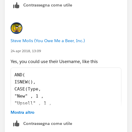
Contrassegna come utile
Steve Molis (You Owe Me a Beer, Inc.)
24 apr 2018, 13:09
Yes, you could use their Username, like this
AND(
ISNEW(),
CASE(Type,
"New" , 1 ,
"Upsell" , 1 ,
0 ) = 1 ,
Mostra altro
Converted_from_Lead__c = FALSE,
Contrassegna come utile
CASE($User.Username ,
"UserA@your.org", 1,