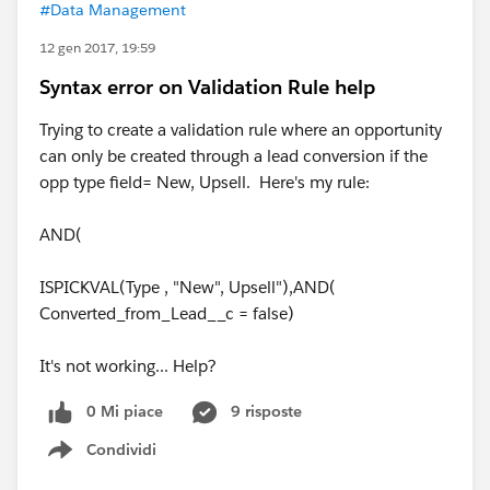
#Data Management
12 gen 2017, 19:59
Syntax error on Validation Rule help
Trying to create a validation rule where an opportunity
can only be created through a lead conversion if the
opp type field= New, Upsell. Here's my rule:
AND(
ISPICKVAL(Type , "New", Upsell"),AND(
Converted_from_Lead__c = false)
It's not working... Help?
0 Mi piace
9 risposte
Condividi
Show menu