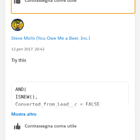
Contrassegna come utile
"Upsell" , 1 ,
0 ) = 1 ,
Converted_from_Lead__c = FALSE
)
Steve Molis (You Owe Me a Beer, Inc.)
12 gen 2017, 20:42
Try this
AND(
ISNEW(),
Converted_from_Lead__c = FALSE
)
Mostra altro
Contrassegna come utile