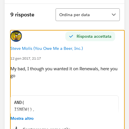
Ordina
9 risposte
Ordina per data
Risposta accettata
Steve Molis (You Owe Me a Beer, Inc.)
12 gen 2017, 21:17
My bad, I though you wanted it on Renewals, here you
go
AND(
ISNEW(),
CASE(Type,
Mostra altro
"New" , 1 ,