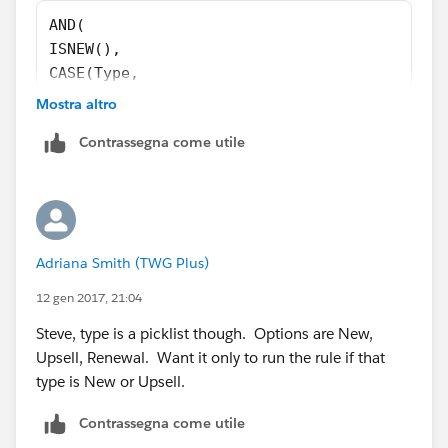
AND(
ISNEW(),
CASE(Type,
"New" , 1 ,
Mostra altro
"Renewal" , 1 ,
Contrassegna come utile
"Upsell" , 1 ,
0 ) = 1 ,
Converted_from_Lead__c = FALSE
)
Adriana Smith (TWG Plus)
12 gen 2017, 21:04
Steve, type is a picklist though. Options are New,
Upsell, Renewal. Want it only to run the rule if that
type is New or Upsell.
Contrassegna come utile