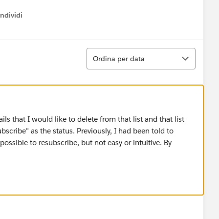
ndividi
w menu
Ordina
Ordina per data
ils that I would like to delete from that list and that list
scribe" as the status. Previously, I had been told to
ossible to resubscribe, but not easy or intuitive. By