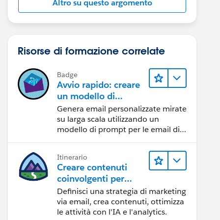
Altro su questo argomento
Risorse di formazione correlate
Badge
Avvio rapido: creare
un modello di
prompt per le email
Genera email personalizzate mirate
di vendita
su larga scala utilizzando un
modello di prompt per le email di
vendita.
Itinerario
Creare contenuti
coinvolgenti per
raggiungere gli
Definisci una strategia di marketing
obiettivi di
via email, crea contenuti, ottimizza
marketing
le attività con l'IA e l'analytics.