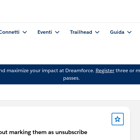
Connetti
Eventi
Trailhead
Guida
and maximize your impact at Dreamforce.
Register
three or m
passes.
hout marking them as unsubscribe