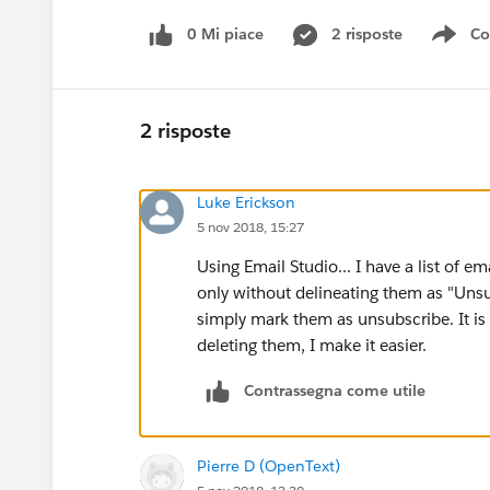
0 Mi piace
2 risposte
Co
Sho
2 risposte
Luke Erickson
5 nov 2018, 15:27
Using Email Studio... I have a list of ema
only without delineating them as "Unsub
simply mark them as unsubscribe. It is p
deleting them, I make it easier.
Contrassegna come utile
Pierre D (OpenText)