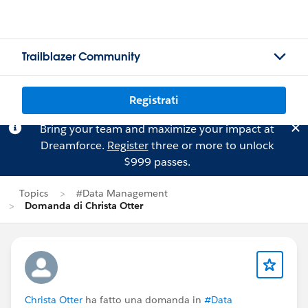
Trailblazer Community
Registrati
Bring your team and maximize your impact at
Dreamforce.
Register
three or more to unlock
$999 passes.
Topics
#Data Management
Domanda di Christa Otter
Christa Otter
ha fatto una domanda in
#Data