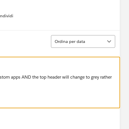
ndividi
w menu
Ordina
Ordina per data
custom apps AND the top header will change to grey rather