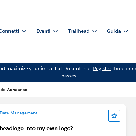
Connetti
Eventi
Trailhead
Guida
and maximize your impact at Dreamforce.
Register
three or m
passes.
do Adriaanse
Data Management
 headlogo into my own logo?