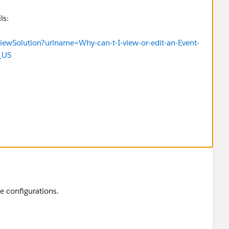
ls:
iewSolution?urlname=Why-can-t-I-view-or-edit-an-Event-
_US
e configurations.