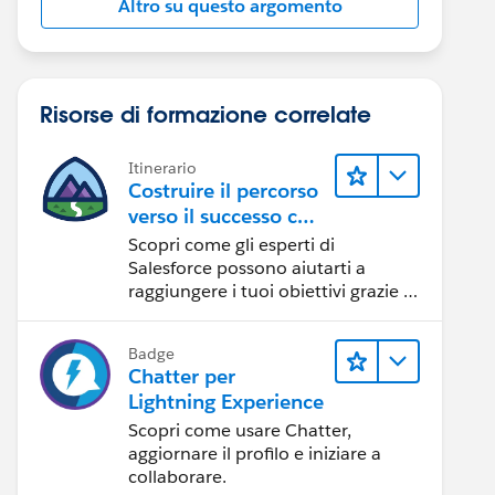
Altro su questo argomento
Risorse di formazione correlate
Itinerario
Costruire il percorso
verso il successo con
l'IA con Salesforce
Scopri come gli esperti di
Salesforce possono aiutarti a
raggiungere i tuoi obiettivi grazie a
risorse self-service e indicazioni
affidabili da CRM, Agentforce ed
Badge
esperti di dati.
Chatter per
Lightning Experience
Scopri come usare Chatter,
aggiornare il profilo e iniziare a
collaborare.