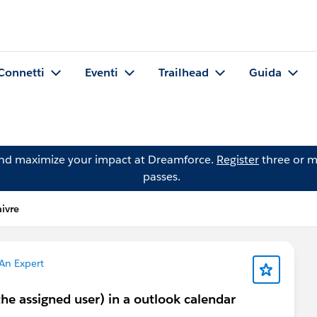
Connetti
Eventi
Trailhead
Guida
and maximize your impact at Dreamforce.
Register
three or m
passes.
ivre
An Expert
the assigned user) in a outlook calendar