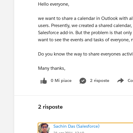
Hello everyone,
we want to share a calendar in Outlook with all
users. Presently, we created a shared calendar,
Salesforce add-in. But the problem is that onl
want to see the events and tasks of everyone, n
Do you know the way to share everyones activit
Many thanks,
0 Mi piace
2 risposte
Co
Sho
2 risposte
Sachin Das (Salesforce)
21 apr 2014, 12:40